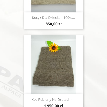
Kocyk Dla Dziecka - 100%...
Cena
850,00 zł
Koc Robiony Na Drutach -...
Cena
1 950,00 zł