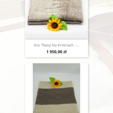
Koc Tkany Na Krosnach -...
Cena
1 950,00 zł