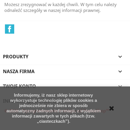
Możesz zrezygnować w każdej chwili. W tym celu należy
odnaleźć szczegóły w naszej informacji prawnej.
Facebook
PRODUKTY

NASZA FIRMA

TWOJE KONTO

Informujemy, iż nasz sklep internetowy
INFORMACJA O SKLEPIE
wykorzystuje technologię plików cookies a
jednocześnie nie zbiera w sposób
© 2026 - Oprogramowanie e-sklepu od PrestaShop™
automatyczny żadnych informacji, z wyjątkiem
informacji zawartych w tych plikach (tzw.
„ciasteczkach”).