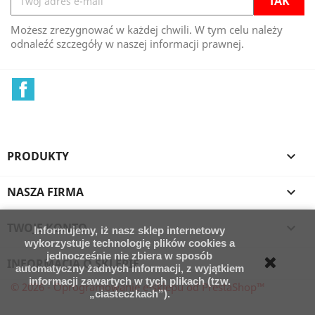
Możesz zrezygnować w każdej chwili. W tym celu należy
odnaleźć szczegóły w naszej informacji prawnej.
Facebook
PRODUKTY

NASZA FIRMA

TWOJE KONTO

Informujemy, iż nasz sklep internetowy
wykorzystuje technologię plików cookies a
jednocześnie nie zbiera w sposób
INFORMACJA O SKLEPIE
automatyczny żadnych informacji, z wyjątkiem
informacji zawartych w tych plikach (tzw.
© 2026 - Oprogramowanie e-sklepu od PrestaShop™
„ciasteczkach”).